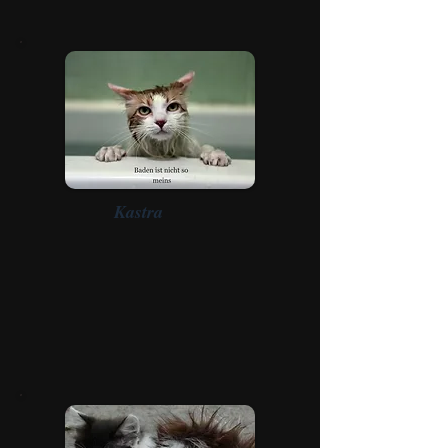
Veränderung bewirken
Kastra
Soweit es uns mit eurer Hilfe möglich
ist, werden Kastrationen IMMER einer
der wichtigsten Teile für nachhaltigen
Tierschutz sein