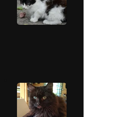
Annahmestelle für Futterspenden
Wir im Katznhäuserl können nur bitten
um Futterspenden und es ist nie leicht,
aber mit euer HILFE auch nicht
unlösbar. Bitte unterstützt uns.