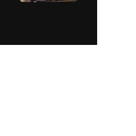
Medizinische Versorgung
Medizinische Betreuung der im
Katznhäuserl lebenden Hospizkatzen und
sofortige Hilfe bei Notfällen ist unser
oberstes Ziel