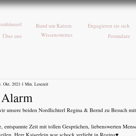
zenhäuserl
Rund um Katzen
Engagieren sie sich
Wissenswertes
Über uns
Formulare
3. Okt. 2021
1 Min. Lesezeit
t Alarm
ir unsere beiden Nordlichterl Regina & Bernd zu Besuch mit
, entspannte Zeit mit tollen Gesprächen, liebenswerten Mensc
eilen. Herr Kaiserlein war schock verliebt in Regina♥