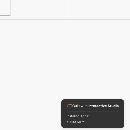
helfen Spenden alten Katzen
ot – echte Hilfe für alte
zen
Built with
Interactive Studio
Installed Apps:
• Aura Suite