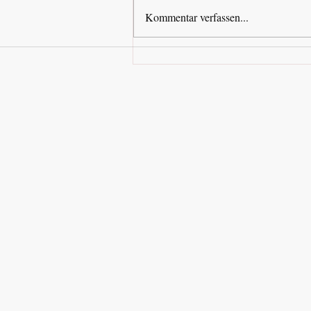
Kommentar verfassen...
Spenden für alte Katzen: So
helfen Sie