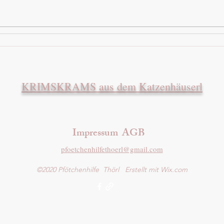
Katzenhospiz Suche: So findest
So 
du liebevolle Betreuung für
in N
deine Katze
Kat
KRIMSKRAMS aus dem Katzenhäuserl
Impressum AGB
pfoetchenhilfethoerl@gmail.com
©2020 Pfötchenhilfe Thörl Erstellt mit Wix.com