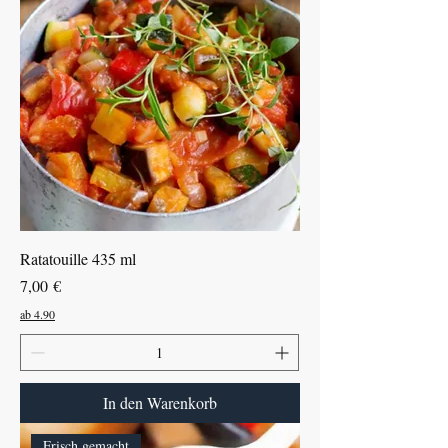
Ratatouille 435 ml
Preis
7,00 €
ab 4.90
In den Warenkorb
Frisch gemacht