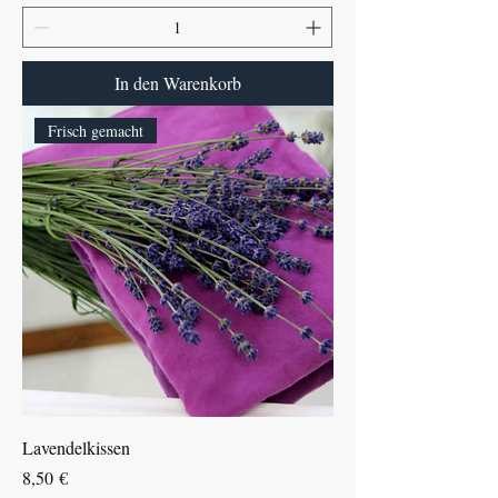
In den Warenkorb
Frisch gemacht
Lavendelkissen
Preis
8,50 €