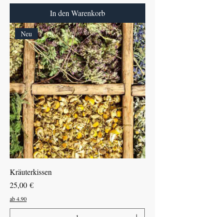
In den Warenkorb
Neu
Kräuterkissen
Preis
25,00 €
ab 4.90