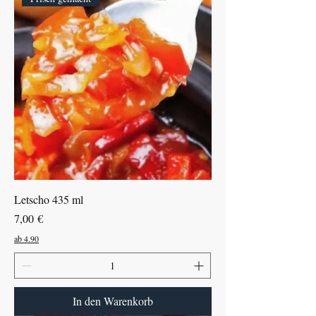
Letscho 435 ml
Preis
7,00 €
ab 4.90
In den Warenkorb