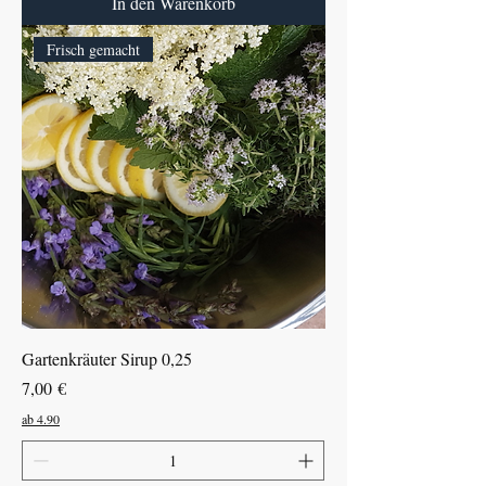
In den Warenkorb
Frisch gemacht
Gartenkräuter Sirup 0,25
Preis
7,00 €
ab 4.90