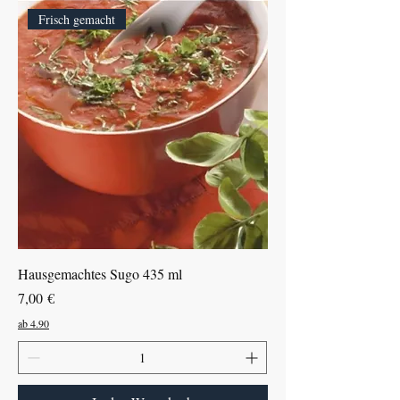
Frisch gemacht
Hausgemachtes Sugo 435 ml
Preis
7,00 €
ab 4.90